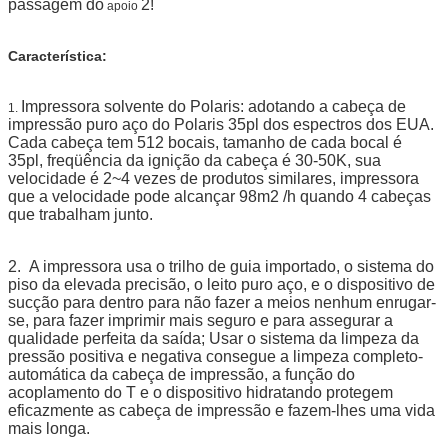
passagem do
2!
apoio
Característica:
Impressora solvente do Polaris: adotando a cabeça de
1.
impressão puro aço do Polaris 35pl dos espectros dos EUA.
Cada cabeça tem 512 bocais, tamanho de cada bocal é
35pl, freqüência da ignição da cabeça é 30-50K, sua
velocidade é 2~4 vezes de produtos similares, impressora
que a velocidade pode alcançar 98m2 /h quando 4 cabeças
que trabalham junto.
2.
A impressora usa o trilho de guia importado, o sistema do
piso da elevada precisão, o leito puro aço, e o dispositivo de
sucção para dentro para não fazer a meios nenhum enrugar-
se, para fazer imprimir mais seguro e para assegurar a
qualidade perfeita da saída; Usar o sistema da limpeza da
pressão positiva e negativa consegue a limpeza completo-
automática da cabeça de impressão, a função do
acoplamento do T e o dispositivo hidratando protegem
eficazmente as cabeça de impressão e fazem-lhes uma vida
mais longa.