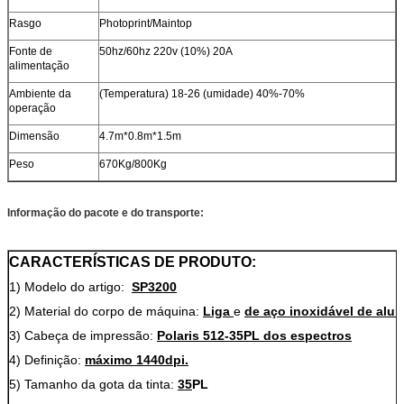
Rasgo
Photoprint/Maintop
Fonte de
50hz/60hz 220v (10%) 20A
alimentação
Ambiente da
(Temperatura) 18-26 (umidade) 40%-70%
operação
Dimensão
4.7m*0.8m*1.5m
Peso
670Kg/800Kg
Informação do pacote e do transporte:
CARACTERÍSTICAS DE PRODUTO:
1)
Modelo do artigo:
SP
3200
2)
Material do corpo de máquina:
Liga
e
de aço inoxidável de alum
3)
Cabeça de impressão:
Polaris 512-35PL dos espectros
4)
Definição:
máximo 1440dpi.
5)
Tamanho da gota da tinta:
35
PL