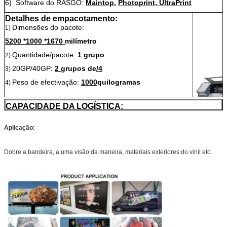
6)
Software do RASGO:
Maintop
,
Photoprint, UltraPrint
Detalhes de empacotamento:
Dimensões do pacote:
1)
5200 *1000 *1670
milímetro
Quantidade/pacote:
1
grupo
2)
20GP/40GP:
2
grupos de
/4
3)
Peso de efectivação:
1000
quilogramas
4)
CAPACIDADE DA LOGÍSTICA:
A indústria de SHANGHAI ZHENSHI arranja o logístico misturado
CERTIFICAÇÃO:
para a entrega como pelo mar, pelo ar e pelo caminhão ou pelo
Aplicação:
trem, sobre uma
experiência de 10 anos
para logístico arranje.
ESCALA DO MANUFACTORY:
Dobre a bandeira, a uma visão da maneira, materiais exteriores do vinil etc.
A área total do Manufactory: 30.000 medidores quadrados
(322.916 pés quadrados)
Pessoal da produção: pessoal do
QC
158 a 168
:
R&D
5 a 8
:
10 a
15
TEMPO DE ENTREGA:
Tempo de preparação material: Instock em qualquer altura que
1)