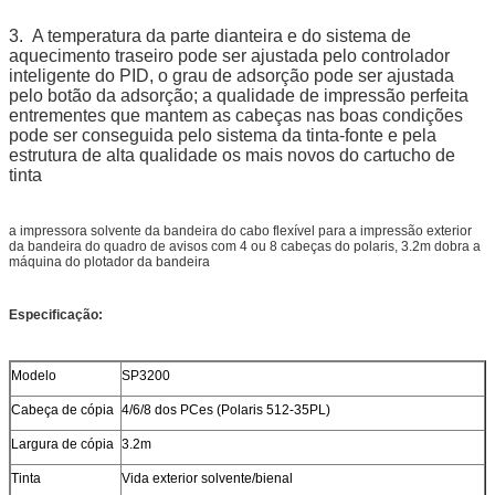
3.
A temperatura da parte dianteira e do sistema de
aquecimento traseiro pode ser ajustada pelo controlador
inteligente do PID, o grau de adsorção pode ser ajustada
pelo botão da adsorção; a qualidade de impressão perfeita
entrementes que mantem as cabeças nas boas condições
pode ser conseguida pelo sistema da tinta-fonte e pela
estrutura de alta qualidade os mais novos do cartucho de
tinta
a impressora solvente da bandeira do cabo flexível para a impressão exterior
da bandeira do quadro de avisos com 4 ou 8 cabeças do polaris, 3.2m dobra a
máquina do plotador da bandeira
Especificação:
Modelo
SP3200
Cabeça de cópia
4/6/8 dos PCes (Polaris 512-35PL)
Largura de cópia
3.2m
Tinta
Vida exterior solvente/bienal