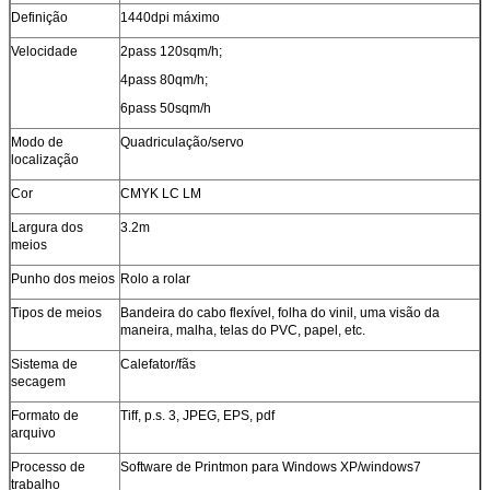
Definição
1440dpi máximo
Velocidade
2pass 120sqm/h;
4pass 80qm/h;
6pass 50sqm/h
Modo de
Quadriculação/servo
localização
Cor
CMYK LC LM
Largura dos
3.2m
meios
Punho dos meios
Rolo a rolar
Tipos de meios
Bandeira do cabo flexível, folha do vinil, uma visão da
maneira, malha, telas do PVC, papel, etc.
Sistema de
Calefator/fãs
secagem
Formato de
Tiff, p.s. 3, JPEG, EPS, pdf
arquivo
Processo de
Software de Printmon para Windows XP/windows7
trabalho