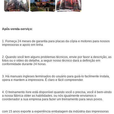
Tempo de preparação das peças sobresselentes: Instock em
2)
qualquer altura que
Tempo de processamento do metal:
5 dias
3)
Tempo do conjunto & do teste & do empacotamento:
2 dias
4)
Tempo de entrega total:
7 dias para 1 grupo
pelo prazo seguro
5)
Após-venda-serviço:
da execução da entrega
A entrega mais rápida podia ser negociável às vezes!
1.
Forneça 24 meses de garantia para placas da cópia e motores para nossos
USAGE/OCCASION
impressoras e apoio em linha
Indústria de sinal, indústria de propaganda, agência de
propaganda, Propaganda Empresa, impressão exterior do Inkjet
2.
Quando você tem alguns problemas técnicos, envie por favor a descrição, as
de Digitas, impressão interna do Inkjet de Digitas.
fotos ou o vídeo do detalhe, a seguir nosso técnico dará a definição em
conformidade durante 24 horas.
3.
Há manuais ingleses terminados do usuário para guiá-lo facilmente instala,
opera e mantem a impressora. É claro e fácil compreender.
4.
O treinamento livre está disponível quando você o precisa, você é bem-vindo
a nossa fábrica obter as habilidades. ou nós igualmente enviamos o
coordenador a sua empresa para fazer um treinamento para seus povos.
com 15 anos exporte a experiência embalagem da indústria das impressoras